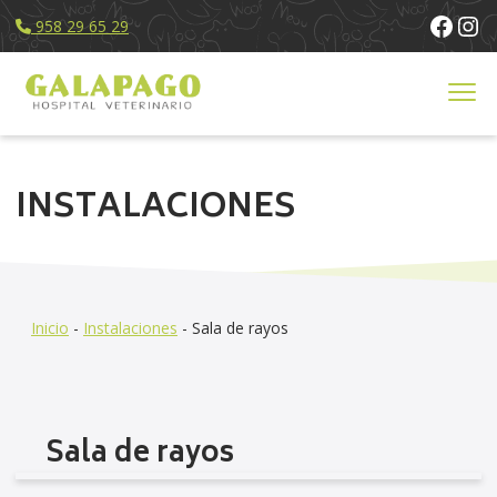
Face
Ins
958 29 65 29
Servicios
INSTALACIONES
Equipo Humano
Instalaciones
Noticias
Contacto
Inicio
-
Instalaciones
-
Sala de rayos
Sala de rayos