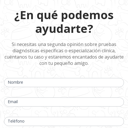
¿En qué
¿En qué podemos
podemos
ayudarte?
ayudarte?
Si necesitas una segunda opinión sobre pruebas
diagnósticas específicas o especialización clínica,
cuéntanos tu caso y estaremos encantados de ayudarte
con tu pequeño amigo.
Si
eres
Nombre
humano,
deja
este
campo
Email
en
blanco.
Teléfono