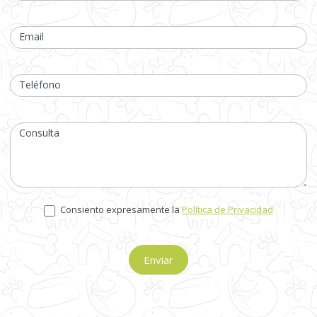
deja
este
campo
Email
en
blanco.
Teléfono
Consulta
Consiento expresamente la
Política de Privacidad
Enviar