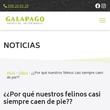
Face
Ins
958 29 65 29
Servicios
NOTICIAS
Equipo Humano
Instalaciones
Noticias
Contacto
Inicio
-
Gatos
-
¿¿Por qué nuestros felinos casi siempre caen
de pie??
¿¿Por qué nuestros felinos casi
siempre caen de pie??