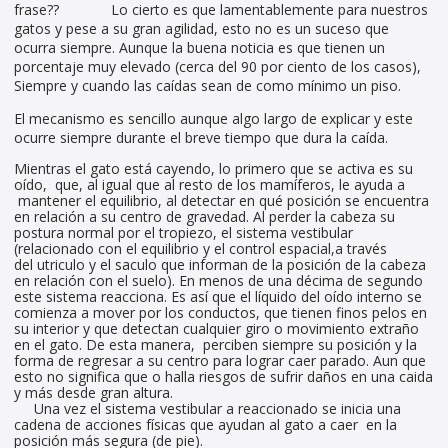
frase?? Lo cierto es que lamentablemente para nuestros
gatos y pese a su gran agilidad, esto no es un suceso que
ocurra siempre. Aunque la buena noticia es que tienen un
porcentaje muy elevado (cerca del 90 por ciento de los casos),
Siempre y cuando las caídas sean de como mínimo un piso.
El mecanismo es sencillo aunque algo largo de explicar y este
ocurre siempre durante el breve tiempo que dura la caída.
Mientras el gato está cayendo, lo primero que se activa es su
oído, que, al igual que al resto de los mamíferos, le ayuda a
mantener el equilibrio, al detectar en qué posición se encuentra
en relación a su centro de gravedad. Al perder la cabeza su
postura normal por el tropiezo, el sistema vestibular
(relacionado con el equilibrio y el control espacial,a través
del utriculo y el saculo que informan de la posición de la cabeza
en relación con el suelo). En menos de una décima de segundo
este sistema reacciona. Es así que el líquido del oído interno se
comienza a mover por los conductos, que tienen finos pelos en
su interior y que detectan cualquier giro o movimiento extraño
en el gato. De esta manera, perciben siempre su posición y la
forma de regresar a su centro para lograr caer parado. Aun que
esto no significa que o halla riesgos de sufrir daños en una caida
y más desde gran altura.
Una vez el sistema vestibular a reaccionado se inicia una
cadena de acciones físicas que ayudan al gato a caer en la
posición más segura (de pie).