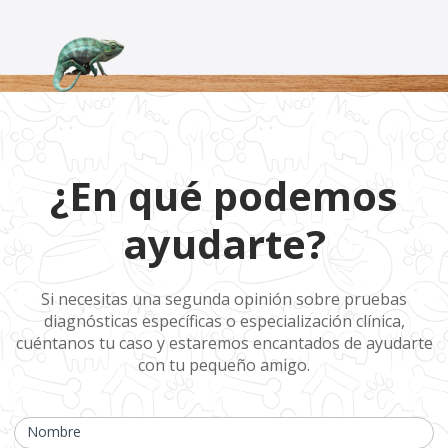
¿En qué
¿En qué podemos
podemos
ayudarte?
ayudarte?
Si necesitas una segunda opinión sobre pruebas
diagnósticas específicas o especialización clínica,
cuéntanos tu caso y estaremos encantados de ayudarte
con tu pequeño amigo.
Si
eres
Nombre
humano,