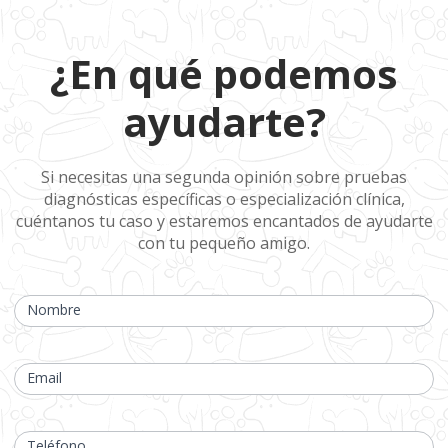
¿En qué
¿En qué podemos
podemos
ayudarte?
ayudarte?
Si necesitas una segunda opinión sobre pruebas
diagnósticas específicas o especialización clínica,
cuéntanos tu caso y estaremos encantados de ayudarte
con tu pequeño amigo.
Si
eres
Nombre
humano,
deja
este
campo
Email
en
blanco.
Teléfono