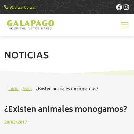
Face
Ins
958 29 65 29
Servicios
NOTICIAS
Equipo Humano
Instalaciones
Noticias
Contacto
Inicio
-
Aves
-
¿Existen animales monogamos?
¿Existen animales monogamos?
28/03/2017