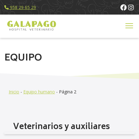
Face
Ins
958 29 65 29
Servicios
EQUIPO
Equipo Humano
Instalaciones
Noticias
Contacto
Inicio
-
Equipo humano
-
Página 2
Veterinarios y auxiliares