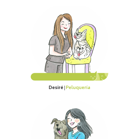
Desiré
Peluquería
|