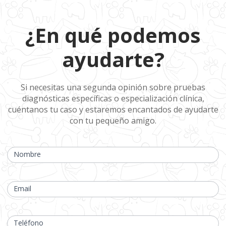
¿En qué
¿En qué podemos
podemos
ayudarte?
ayudarte?
Si necesitas una segunda opinión sobre pruebas
diagnósticas específicas o especialización clínica,
cuéntanos tu caso y estaremos encantados de ayudarte
con tu pequeño amigo.
Si
eres
Nombre
humano,
deja
este
campo
Email
en
blanco.
Teléfono