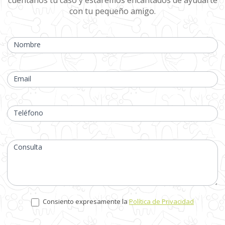
cuéntanos tu caso y estaremos encantados de ayudarte
con tu pequeño amigo.
Si
eres
Nombre
humano,
deja
este
campo
Email
en
blanco.
Teléfono
Consulta
Consiento expresamente la
Política de Privacidad