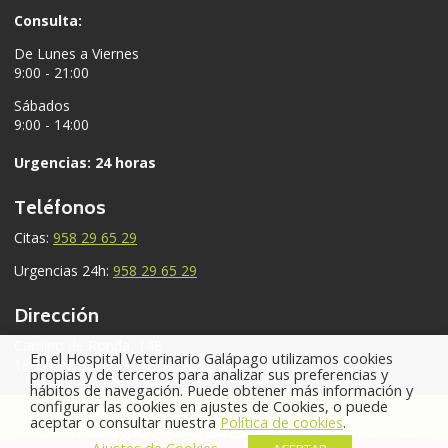
Consulta:
De Lunes a Viernes
9:00 - 21:00
Sábados
9:00 - 14:00
Urgencias: 24 horas
Teléfonos
Citas:
958 29 65 29
Urgencias 24h:
958 29 65 29
Dirección
Camino de Ronda, 148
En el Hospital Veterinario Galápago utilizamos cookies
18003 - Granada
propias y de terceros para analizar sus preferencias y
hábitos de navegación. Puede obtener más información y
configurar las cookies en ajustes de Cookies, o puede
aceptar o consultar nuestra
Política de cookies
.
©2026 Evidensia Granada Centro Hospital Veterinario. Todos los derechos